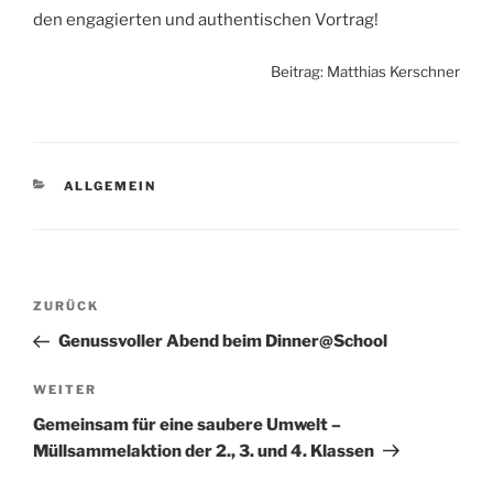
den engagierten und authentischen Vortrag!
Beitrag: Matthias Kerschner
KATEGORIEN
ALLGEMEIN
Beitragsnavigation
ZURÜCK
Vorheriger
Beitrag
Genussvoller Abend beim Dinner@School
WEITER
Nächster
Beitrag
Gemeinsam für eine saubere Umwelt –
Müllsammelaktion der 2., 3. und 4. Klassen