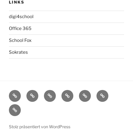
LINKS
digi4school
Office 365
School Fox
Sokrates
Startseite
Aktivitäten
Schulinfos
Das
Service
Archiv
sind
Impressum
wir
Stolz präsentiert von WordPress