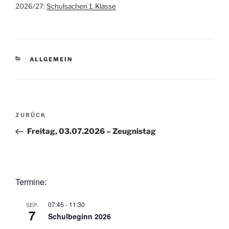
2026/27:
Schulsachen 1. Klasse
KATEGORIEN
ALLGEMEIN
Beitragsnavigation
ZURÜCK
Vorheriger
Beitrag
Freitag, 03.07.2026 – Zeugnistag
Termine:
07:45
-
11:30
SEP.
7
Schulbeginn 2026