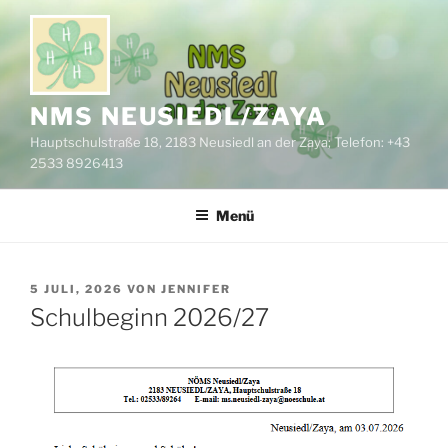
Zum
Inhalt
springen
NMS NEUSIEDL/ZAYA
Hauptschulstraße 18, 2183 Neusiedl an der Zaya; Telefon: +43
2533 8926413
Menü
VERÖFFENTLICHT
5 JULI, 2026
VON
JENNIFER
AM
Schulbeginn 2026/27