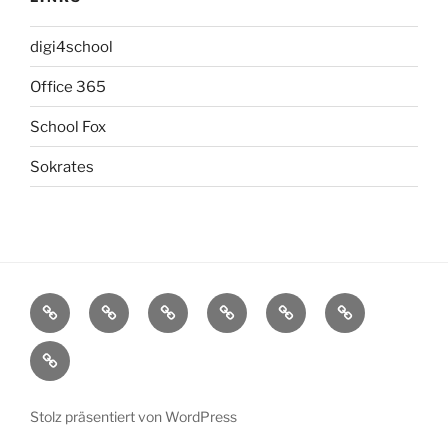
digi4school
Office 365
School Fox
Sokrates
Startseite
Aktivitäten
Schulinfos
Das
Service
Archiv
sind
Impressum
wir
Stolz präsentiert von WordPress