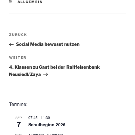
KATEGORIEN
ALLGEMEIN
Beitragsnavigation
ZURÜCK
Vorheriger
Beitrag
Social Media bewusst nutzen
WEITER
Nächster
Beitrag
4. Klassen zu Gast bei der Raiffeisenbank
Neusiedl/Zaya
Termine:
07:45
-
11:30
SEP.
7
Schulbeginn 2026
4 Oktober
-
9 Oktober
OKT.