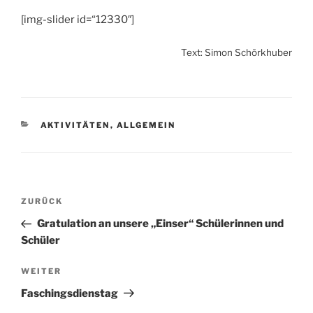
[img-slider id=“12330″]
Text: Simon Schörkhuber
KATEGORIEN
AKTIVITÄTEN
,
ALLGEMEIN
Beitragsnavigation
ZURÜCK
Vorheriger
Beitrag
Gratulation an unsere „Einser“ Schülerinnen und
Schüler
WEITER
Nächster
Beitrag
Faschingsdienstag