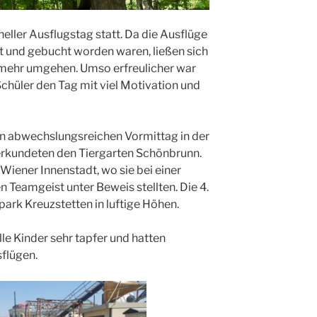
neller Ausflugstag statt. Da die Ausflüge
t und gebucht worden waren, ließen sich
 mehr umgehen. Umso erfreulicher war
Schüler den Tag mit viel Motivation und
en abwechslungsreichen Vormittag in der
 erkundeten den Tiergarten Schönbrunn.
e Wiener Innenstadt, wo sie bei einer
en Teamgeist unter Beweis stellten. Die 4.
park Kreuzstetten in luftige Höhen.
le Kinder sehr tapfer und hatten
sflügen.