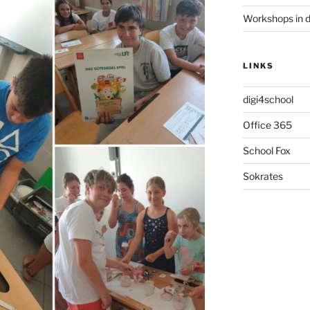
Workshops in d
LINKS
digi4school
Office 365
School Fox
Sokrates