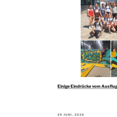
Einige Eindrücke vom Ausflug
VERÖFFENTLICHT
29 JUNI, 2026