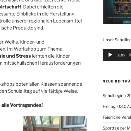
irtschaft
. Dabei erhielten die
ssante Einblicke in die Herstellung,
rolle unserer regionalen Lebensmittel
mische Produkte sind.
Unser Schullied
fer Weihs, Kinder- und
üßen. Im Workshop zum Thema
Audio-
ule und Stress
lernten die Kinder
00:00
Player
 um mit schulischen Herausforderungen
NEUE BEITR
shops boten allen Klassen spannende
en Schulalltag auf vielfältige Weise.
Schulbeginn 2
 alle Vortragenden!
Freitag, 03.07
Feierliche Ver
Sporttag der M