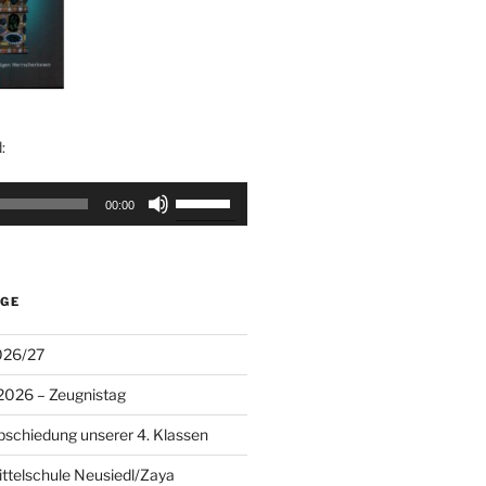
:
Pfeiltasten
00:00
Hoch/Runter
benutzen,
um
die
ÄGE
Lautstärke
zu
026/27
regeln.
.2026 – Zeugnistag
abschiedung unserer 4. Klassen
ittelschule Neusiedl/Zaya