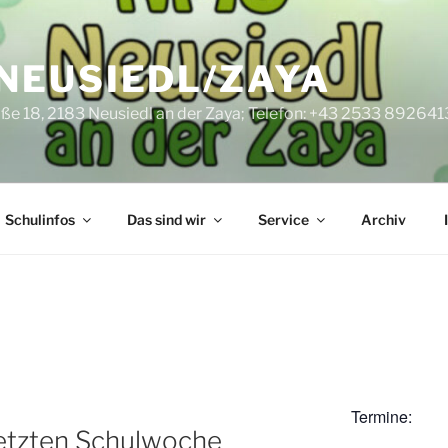
NEUSIEDL/ZAYA
ße 18, 2183 Neusiedl an der Zaya; Telefon: +43 2533 892641
Schulinfos
Das sind wir
Service
Archiv
Termine:
letzten Schulwoche