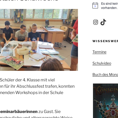
Es sind ke
H
vorhanden.
i
n
w
Instagr
TikTo
e
i
s
WISSENSWE
Termine
Schulvideo
Buch des Mona
chüler der 4. Klasse mit viel
 für ihr Abschlussfest trafen, konnten
nnenden Workshops in der Schule
eminarbäuerinnen
zu Gast. Sie
anschauliche und altersgerechte Weise