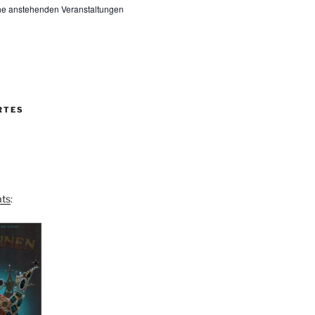
ine anstehenden Veranstaltungen
am
k
RTES
ts
: