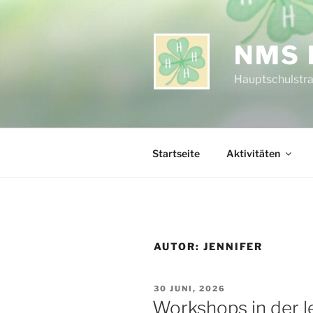
Zum
Inhalt
springen
NMS 
Hauptschulstra
Startseite
Aktivitäten
AUTOR:
JENNIFER
VERÖFFENTLICHT
30 JUNI, 2026
AM
Workshops in der 